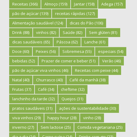
Receitas
(366)
Almoço
(159)
Jantar
(158)
Adega
(157)
pão de açúcar
(139)
receitas rápidas
(127)
Alimentação saudável
(124)
dicas do Pão
(106)
Drink
(88)
vinhos
(82)
Saúde
(82)
Sem glúten
(81)
dicas saudáveis
(65)
Páscoa
(62)
Lanche
(61)
Doce
(60)
Peixes
(56)
Sobremesa
(55)
especiais
(54)
bebidas
(52)
Prazer de comer e beber
(51)
Verão
(46)
pão de açúcar viva vinhos
(46)
Receitas com peixe
(44)
Natal
(40)
Churrasco
(40)
Café da manhã
(38)
Frutas
(37)
Café
(34)
cheftime
(32)
lanchinho da tarde
(32)
Queijos
(31)
pratos saudáveis
(31)
ações de sustentabilidade
(30)
viva vinhos
(29)
happy hour
(28)
vinho
(28)
inverno
(27)
Sem lactose
(25)
Comida vegetariana
(25)
dia a dia
(24)
Carne suína
(24)
Drinks com gin
(23)