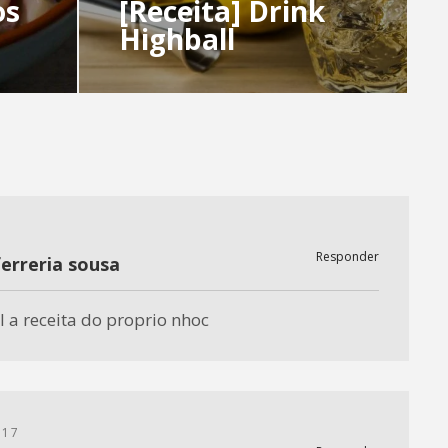
os
[Receita] Drink
Highball
Responder
 ferreria sousa
l a receita do proprio nhoc
017