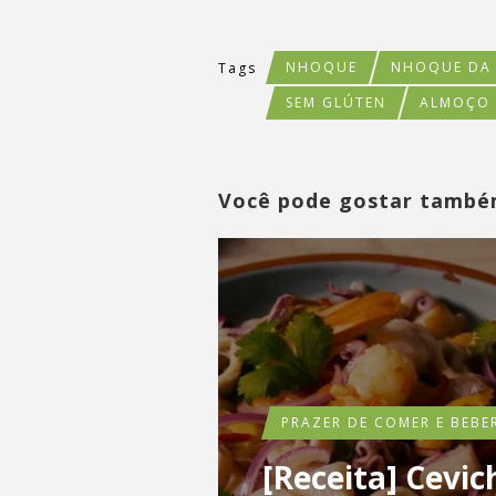
NHOQUE
NHOQUE DA
Tags
SEM GLÚTEN
ALMOÇO
Você pode gostar tamb
PRAZER DE COMER E BEBE
[Receita] Cevic