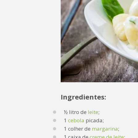
Ingredientes:
½ litro de
leite
;
1
cebola
picada;
1 colher de
margarina
;
1 caixa de
creme de leite
;