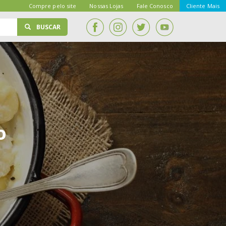
Compre pelo site
Nossas Lojas
Fale Conosco
Cliente Mais
BUSCAR
o