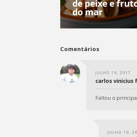
de peixe e frut
do mar
Comentários
JULHO 19, 2017
carlos vinicius
Faltou o principa
JULHO 19, 2