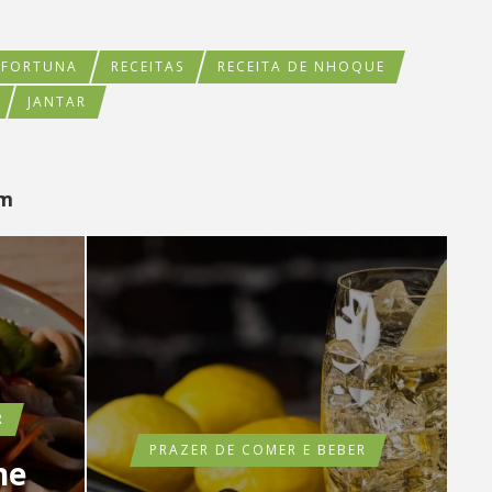
 FORTUNA
RECEITAS
RECEITA DE NHOQUE
JANTAR
ém
R
PRAZER DE COMER E BEBER
he