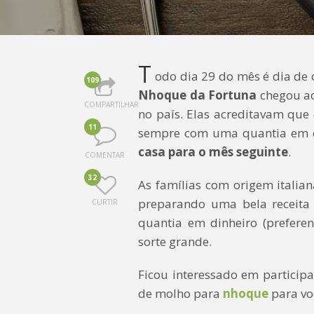
T
odo dia 29 do mês é dia de 
109
Nhoque da Fortuna
chegou ao 
COMPARTILHAR
no país. Elas acreditavam que
11
sempre com uma quantia em d
casa para o mês seguinte
.
COMENTAR
32
As famílias com origem italian
preparando uma bela receita
CURTIR
quantia em dinheiro (prefere
sorte grande.
Ficou interessado em participa
de molho para
nhoque
para voc