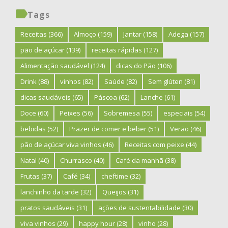
Tags
Receitas
(366)
Almoço
(159)
Jantar
(158)
Adega
(157)
pão de açúcar
(139)
receitas rápidas
(127)
Alimentação saudável
(124)
dicas do Pão
(106)
Drink
(88)
vinhos
(82)
Saúde
(82)
Sem glúten
(81)
dicas saudáveis
(65)
Páscoa
(62)
Lanche
(61)
Doce
(60)
Peixes
(56)
Sobremesa
(55)
especiais
(54)
bebidas
(52)
Prazer de comer e beber
(51)
Verão
(46)
pão de açúcar viva vinhos
(46)
Receitas com peixe
(44)
Natal
(40)
Churrasco
(40)
Café da manhã
(38)
Frutas
(37)
Café
(34)
cheftime
(32)
lanchinho da tarde
(32)
Queijos
(31)
pratos saudáveis
(31)
ações de sustentabilidade
(30)
viva vinhos
(29)
happy hour
(28)
vinho
(28)