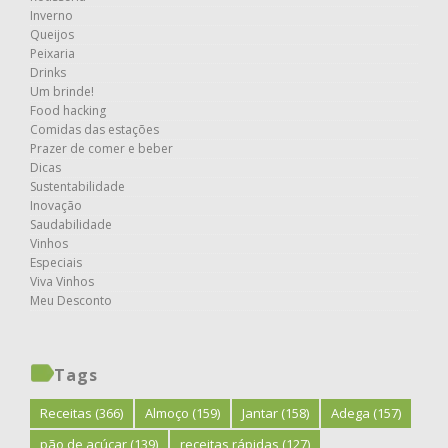
Inverno
Queijos
Peixaria
Drinks
Um brinde!
Food hacking
Comidas das estações
Prazer de comer e beber
Dicas
Sustentabilidade
Inovação
Saudabilidade
Vinhos
Especiais
Viva Vinhos
Meu Desconto
Tags
Receitas
(366)
Almoço
(159)
Jantar
(158)
Adega
(157)
pão de açúcar
(139)
receitas rápidas
(127)