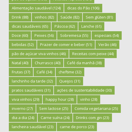
Alimentação saudável
(124)
dicas do Pão
(106)
Drink
(88)
vinhos
(82)
Saúde
(82)
Sem glúten
(81)
dicas saudáveis
(65)
Páscoa
(62)
Lanche
(61)
Doce
(60)
Peixes
(56)
Sobremesa
(55)
especiais
(54)
bebidas
(52)
Prazer de comer e beber
(51)
Verão
(46)
pão de açúcar viva vinhos
(46)
Receitas com peixe
(44)
Natal
(40)
Churrasco
(40)
Café da manhã
(38)
Frutas
(37)
Café
(34)
cheftime
(32)
lanchinho da tarde
(32)
Queijos
(31)
pratos saudáveis
(31)
ações de sustentabilidade
(30)
viva vinhos
(29)
happy hour
(28)
vinho
(28)
inverno
(27)
Sem lactose
(25)
Comida vegetariana
(25)
dia a dia
(24)
Carne suína
(24)
Drinks com gin
(23)
lancheira saudável
(23)
carne de porco
(23)