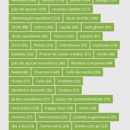
Receitas
(366)
Almoço
(159)
Jantar
(158)
Adega
(157)
pão de açúcar
(139)
receitas rápidas
(127)
Alimentação saudável
(124)
dicas do Pão
(106)
Drink
(88)
vinhos
(82)
Saúde
(82)
Sem glúten
(81)
dicas saudáveis
(65)
Páscoa
(62)
Lanche
(61)
Doce
(60)
Peixes
(56)
Sobremesa
(55)
especiais
(54)
bebidas
(52)
Prazer de comer e beber
(51)
Verão
(46)
pão de açúcar viva vinhos
(46)
Receitas com peixe
(44)
Natal
(40)
Churrasco
(40)
Café da manhã
(38)
Frutas
(37)
Café
(34)
cheftime
(32)
lanchinho da tarde
(32)
Queijos
(31)
pratos saudáveis
(31)
ações de sustentabilidade
(30)
viva vinhos
(29)
happy hour
(28)
vinho
(28)
inverno
(27)
Sem lactose
(25)
Comida vegetariana
(25)
dia a dia
(24)
Carne suína
(24)
Drinks com gin
(23)