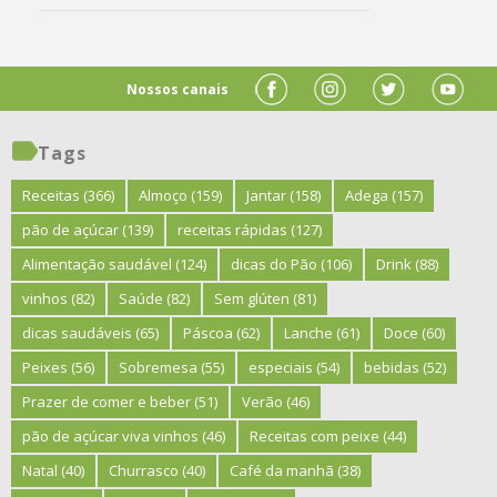
Nossos canais
Tags
Receitas
(366)
Almoço
(159)
Jantar
(158)
Adega
(157)
pão de açúcar
(139)
receitas rápidas
(127)
Alimentação saudável
(124)
dicas do Pão
(106)
Drink
(88)
vinhos
(82)
Saúde
(82)
Sem glúten
(81)
dicas saudáveis
(65)
Páscoa
(62)
Lanche
(61)
Doce
(60)
Peixes
(56)
Sobremesa
(55)
especiais
(54)
bebidas
(52)
Prazer de comer e beber
(51)
Verão
(46)
pão de açúcar viva vinhos
(46)
Receitas com peixe
(44)
Natal
(40)
Churrasco
(40)
Café da manhã
(38)