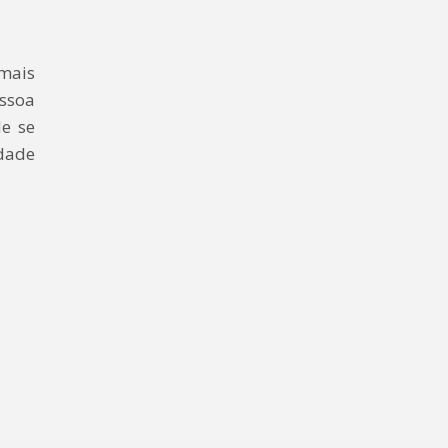
mais
ssoa
e se
idade