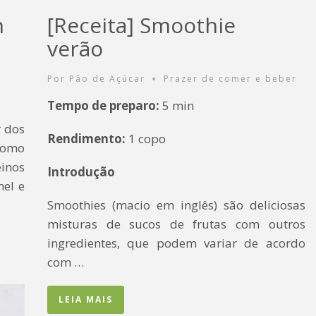
m
[Receita] Smoothie
s
verão
Por
Pão de Açúcar
Prazer de comer e beber
•
Tempo de preparo:
5 min
r dos
Rendimento:
1 copo
como
einos
Introdução
mel e
Smoothies (macio em inglês) são deliciosas
misturas de sucos de frutas com outros
ingredientes, que podem variar de acordo
com …
LEIA MAIS