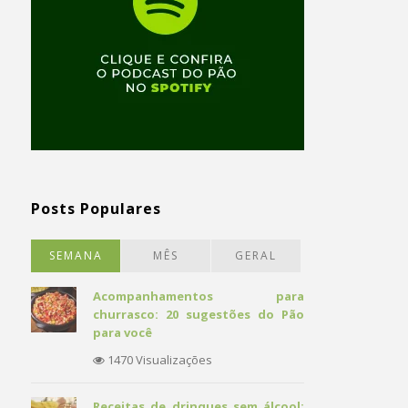
Posts Populares
SEMANA
MÊS
GERAL
Acompanhamentos para
churrasco: 20 sugestões do Pão
para você
1470 Visualizações
Receitas de drinques sem álcool: