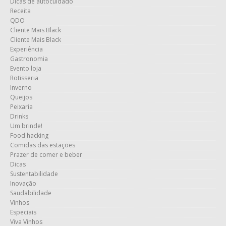
Dicas de autocuidado
Receita
QDO
Cliente Mais Black
Cliente Mais Black
Experiência
Gastronomia
Evento loja
Rotisseria
Inverno
Queijos
Peixaria
Drinks
Um brinde!
Food hacking
Comidas das estações
Prazer de comer e beber
Dicas
Sustentabilidade
Inovação
Saudabilidade
Vinhos
Especiais
Viva Vinhos