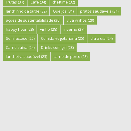
Frutas
(37)
Café
(34)
cheftime
(32)
lanchinho da tarde
(32)
Queijos
(31)
pratos saudáveis
(31)
ações de sustentabilidade
(30)
viva vinhos
(29)
happy hour
(28)
vinho
(28)
inverno
(27)
Sem lactose
(25)
Comida vegetariana
(25)
dia a dia
(24)
Carne suína
(24)
Drinks com gin
(23)
lancheira saudável
(23)
carne de porco
(23)