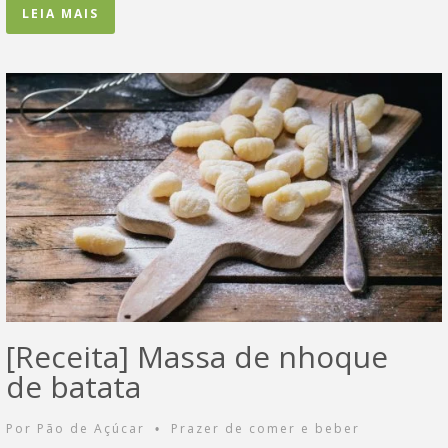
LEIA MAIS
[Receita] Massa de nhoque
de batata
Por
Pão de Açúcar
Prazer de comer e beber
•