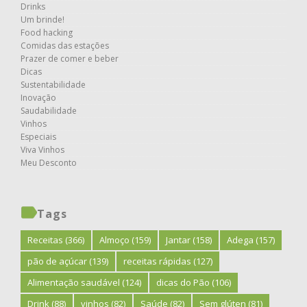
Drinks
Um brinde!
Food hacking
Comidas das estações
Prazer de comer e beber
Dicas
Sustentabilidade
Inovação
Saudabilidade
Vinhos
Especiais
Viva Vinhos
Meu Desconto
Tags
Receitas
(366)
Almoço
(159)
Jantar
(158)
Adega
(157)
pão de açúcar
(139)
receitas rápidas
(127)
Alimentação saudável
(124)
dicas do Pão
(106)
Drink
(88)
vinhos
(82)
Saúde
(82)
Sem glúten
(81)