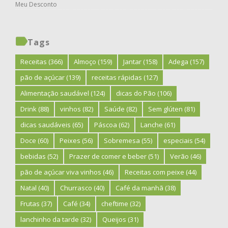
Meu Desconto
Tags
Receitas
(366)
Almoço
(159)
Jantar
(158)
Adega
(157)
pão de açúcar
(139)
receitas rápidas
(127)
Alimentação saudável
(124)
dicas do Pão
(106)
Drink
(88)
vinhos
(82)
Saúde
(82)
Sem glúten
(81)
dicas saudáveis
(65)
Páscoa
(62)
Lanche
(61)
Doce
(60)
Peixes
(56)
Sobremesa
(55)
especiais
(54)
bebidas
(52)
Prazer de comer e beber
(51)
Verão
(46)
pão de açúcar viva vinhos
(46)
Receitas com peixe
(44)
Natal
(40)
Churrasco
(40)
Café da manhã
(38)
Frutas
(37)
Café
(34)
cheftime
(32)
lanchinho da tarde
(32)
Queijos
(31)