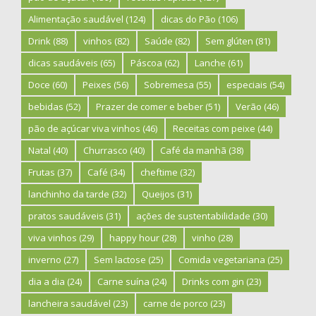
Alimentação saudável
(124)
dicas do Pão
(106)
Drink
(88)
vinhos
(82)
Saúde
(82)
Sem glúten
(81)
dicas saudáveis
(65)
Páscoa
(62)
Lanche
(61)
Doce
(60)
Peixes
(56)
Sobremesa
(55)
especiais
(54)
bebidas
(52)
Prazer de comer e beber
(51)
Verão
(46)
pão de açúcar viva vinhos
(46)
Receitas com peixe
(44)
Natal
(40)
Churrasco
(40)
Café da manhã
(38)
Frutas
(37)
Café
(34)
cheftime
(32)
lanchinho da tarde
(32)
Queijos
(31)
pratos saudáveis
(31)
ações de sustentabilidade
(30)
viva vinhos
(29)
happy hour
(28)
vinho
(28)
inverno
(27)
Sem lactose
(25)
Comida vegetariana
(25)
dia a dia
(24)
Carne suína
(24)
Drinks com gin
(23)
lancheira saudável
(23)
carne de porco
(23)