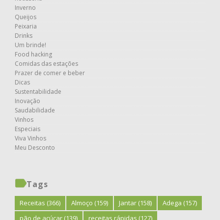
Inverno
Queijos
Peixaria
Drinks
Um brinde!
Food hacking
Comidas das estações
Prazer de comer e beber
Dicas
Sustentabilidade
Inovação
Saudabilidade
Vinhos
Especiais
Viva Vinhos
Meu Desconto
Tags
Receitas
(366)
Almoço
(159)
Jantar
(158)
Adega
(157)
pão de açúcar
(139)
receitas rápidas
(127)