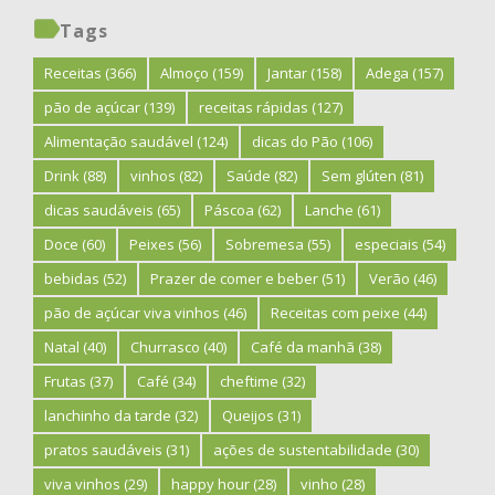
Tags
Receitas
(366)
Almoço
(159)
Jantar
(158)
Adega
(157)
pão de açúcar
(139)
receitas rápidas
(127)
Alimentação saudável
(124)
dicas do Pão
(106)
Drink
(88)
vinhos
(82)
Saúde
(82)
Sem glúten
(81)
dicas saudáveis
(65)
Páscoa
(62)
Lanche
(61)
Doce
(60)
Peixes
(56)
Sobremesa
(55)
especiais
(54)
bebidas
(52)
Prazer de comer e beber
(51)
Verão
(46)
pão de açúcar viva vinhos
(46)
Receitas com peixe
(44)
Natal
(40)
Churrasco
(40)
Café da manhã
(38)
Frutas
(37)
Café
(34)
cheftime
(32)
lanchinho da tarde
(32)
Queijos
(31)
pratos saudáveis
(31)
ações de sustentabilidade
(30)
viva vinhos
(29)
happy hour
(28)
vinho
(28)