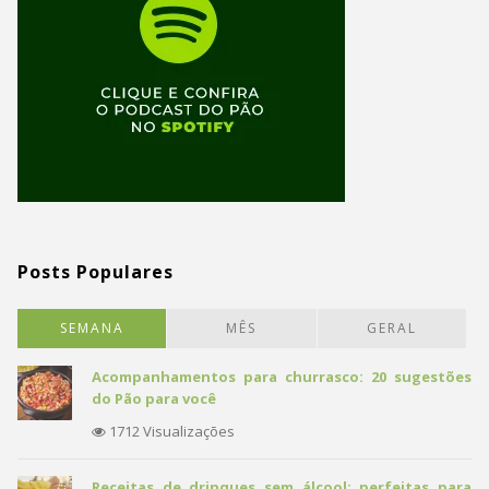
Posts Populares
SEMANA
MÊS
GERAL
Acompanhamentos para churrasco: 20 sugestões
do Pão para você
1712 Visualizações
Receitas de drinques sem álcool: perfeitas para