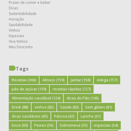
Prazer de comer e beber
Dicas
Sustentabilidade
Inovação
Saudabilidade
Vinhos
Especiais
Viva Vinhos
Meu Desconto
Tags
Receitas
(366)
Almoço
(159)
Jantar
(158)
Adega
(157)
pão de açúcar
(139)
receitas rápidas
(127)
Alimentação saudável
(124)
dicas do Pão
(106)
Drink
(88)
vinhos
(82)
Saúde
(82)
Sem glúten
(81)
dicas saudáveis
(65)
Páscoa
(62)
Lanche
(61)
Doce
(60)
Peixes
(56)
Sobremesa
(55)
especiais
(54)