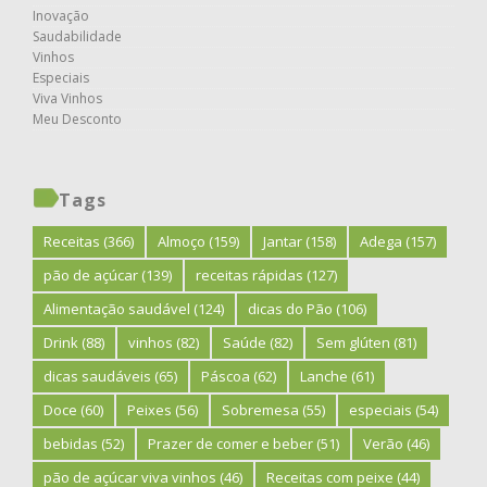
Inovação
Saudabilidade
Vinhos
Especiais
Viva Vinhos
Meu Desconto
Tags
Receitas
(366)
Almoço
(159)
Jantar
(158)
Adega
(157)
pão de açúcar
(139)
receitas rápidas
(127)
Alimentação saudável
(124)
dicas do Pão
(106)
Drink
(88)
vinhos
(82)
Saúde
(82)
Sem glúten
(81)
dicas saudáveis
(65)
Páscoa
(62)
Lanche
(61)
Doce
(60)
Peixes
(56)
Sobremesa
(55)
especiais
(54)
bebidas
(52)
Prazer de comer e beber
(51)
Verão
(46)
pão de açúcar viva vinhos
(46)
Receitas com peixe
(44)