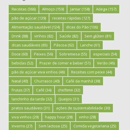
Receitas
(366)
Almoço
(159)
Jantar
(158)
Adega
(157)
pão de açúcar
(139)
receitas rápidas
(127)
Alimentação saudável
(124)
dicas do Pão
(106)
Drink
(88)
vinhos
(82)
Saúde
(82)
Sem glúten
(81)
dicas saudáveis
(65)
Páscoa
(62)
Lanche
(61)
Doce
(60)
Peixes
(56)
Sobremesa
(55)
especiais
(54)
bebidas
(52)
Prazer de comer e beber
(51)
Verão
(46)
pão de açúcar viva vinhos
(46)
Receitas com peixe
(44)
Natal
(40)
Churrasco
(40)
Café da manhã
(38)
Frutas
(37)
Café
(34)
cheftime
(32)
lanchinho da tarde
(32)
Queijos
(31)
pratos saudáveis
(31)
ações de sustentabilidade
(30)
viva vinhos
(29)
happy hour
(28)
vinho
(28)
inverno
(27)
Sem lactose
(25)
Comida vegetariana
(25)