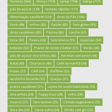
Receitas
(366)
Almoço
(159)
Jantar
(158)
Adega
(157)
pão de açúcar
(139)
receitas rápidas
(127)
Alimentação saudável
(124)
dicas do Pão
(106)
Drink
(88)
vinhos
(82)
Saúde
(82)
Sem glúten
(81)
dicas saudáveis
(65)
Páscoa
(62)
Lanche
(61)
Doce
(60)
Peixes
(56)
Sobremesa
(55)
especiais
(54)
bebidas
(52)
Prazer de comer e beber
(51)
Verão
(46)
pão de açúcar viva vinhos
(46)
Receitas com peixe
(44)
Natal
(40)
Churrasco
(40)
Café da manhã
(38)
Frutas
(37)
Café
(34)
cheftime
(32)
lanchinho da tarde
(32)
Queijos
(31)
pratos saudáveis
(31)
ações de sustentabilidade
(30)
viva vinhos
(29)
happy hour
(28)
vinho
(28)
inverno
(27)
Sem lactose
(25)
Comida vegetariana
(25)
dia a dia
(24)
Carne suína
(24)
Drinks com gin
(23)