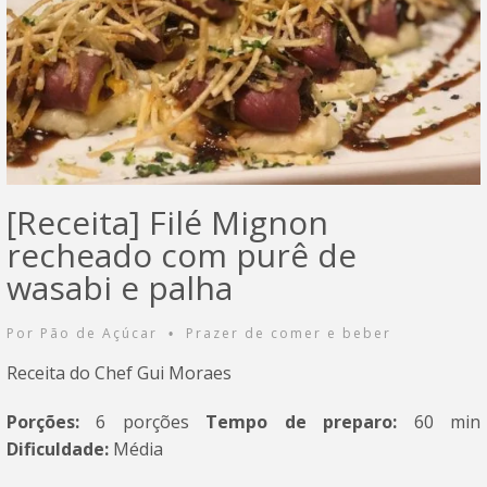
[Receita] Filé Mignon
recheado com purê de
wasabi e palha
Por
Pão de Açúcar
Prazer de comer e beber
•
Receita do Chef Gui Moraes
Porções:
6 porções
Tempo de preparo:
60 min
Dificuldade:
Média