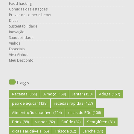
Food hacking
Comidas das estações
Prazer de comer e beber
Dicas
Sustentabilidade
Inovação
Saudabilidade
Vinhos
Especiais
Viva Vinhos
Meu Desconto
Tags
Receitas
(366)
Almoço
(159)
Jantar
(158)
Adega
(157)
pão de açúcar
(139)
receitas rápidas
(127)
Alimentação saudável
(124)
dicas do Pão
(106)
Drink
(88)
vinhos
(82)
Saúde
(82)
Sem glúten
(81)
dicas saudáveis
(65)
Páscoa
(62)
Lanche
(61)