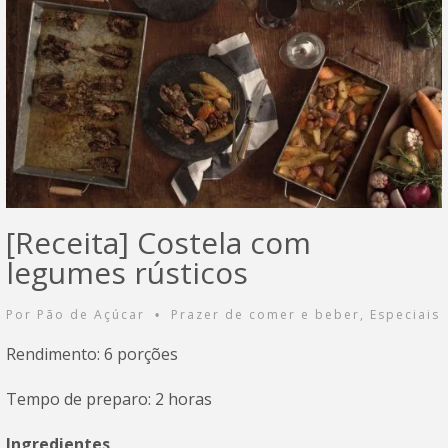
[Receita] Costela com
legumes rústicos
Por
Pão de Açúcar
Prazer de comer e beber
,
Especiais
•
Rendimento: 6 porções
Tempo de preparo: 2 horas
Ingredientes