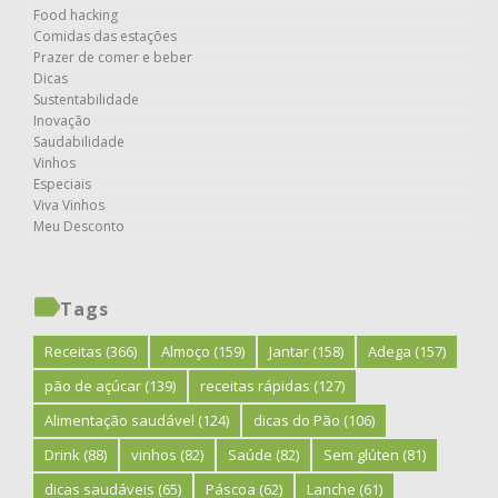
Food hacking
Comidas das estações
Prazer de comer e beber
Dicas
Sustentabilidade
Inovação
Saudabilidade
Vinhos
Especiais
Viva Vinhos
Meu Desconto
Tags
Receitas
(366)
Almoço
(159)
Jantar
(158)
Adega
(157)
pão de açúcar
(139)
receitas rápidas
(127)
Alimentação saudável
(124)
dicas do Pão
(106)
Drink
(88)
vinhos
(82)
Saúde
(82)
Sem glúten
(81)
dicas saudáveis
(65)
Páscoa
(62)
Lanche
(61)