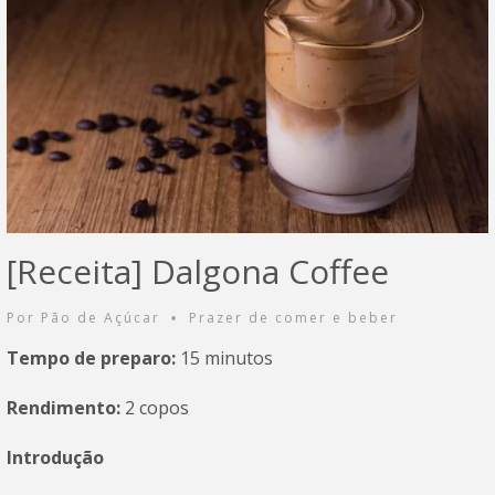
­­[Receita] Dalgona Coffee
Por
Pão de Açúcar
Prazer de comer e beber
•
Tempo de preparo:
15 minutos
Rendimento:
2 copos
Introdução