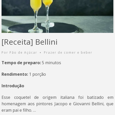
[Receita] Bellini
Por
Pão de Açúcar
Prazer de comer e beber
•
Tempo de preparo:
5 minutos
Rendimento:
1 porção
Introdução
Esse coquetel de origem italiana foi batizado em
homenagem aos pintores Jacopo e Giovanni Bellini, que
eram pai e filho. …