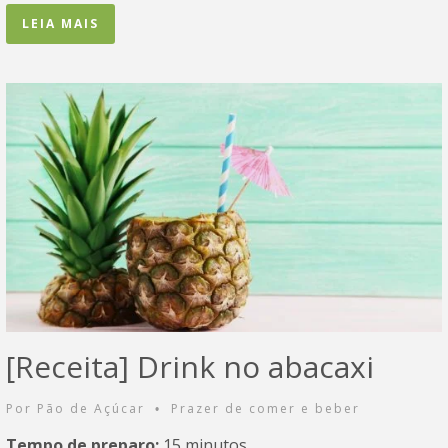
LEIA MAIS
[Receita] Drink no abacaxi
Por
Pão de Açúcar
Prazer de comer e beber
•
Tempo de preparo:
15 minutos