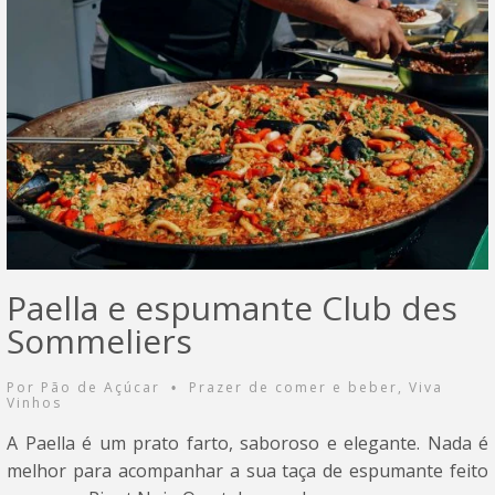
Paella e espumante Club des
Sommeliers
Por
Pão de Açúcar
Prazer de comer e beber
,
Viva
•
Vinhos
A Paella é um prato farto, saboroso e elegante. Nada é
melhor para acompanhar a sua taça de espumante feito