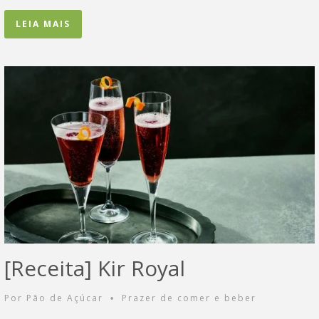
LEIA MAIS
[Receita] Kir Royal
Por
Pão de Açúcar
Prazer de comer e beber
•