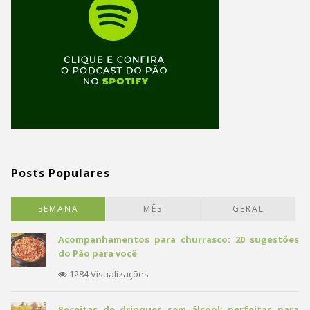
Posts Populares
SEMANA
MÊS
GERAL
Acompanhamentos para churrasco: 20 sugestões
do Pão para você
1284 Visualizações
Receitas de drinques sem álcool: perfeitas para