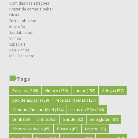
Comidas das estações
Prazer de comer e beber
Dicas
Sustentabilidade
Inovação
Saudabilidade
Vinhos
Especiais
Viva Vinhos
Meu Desconto
Tags
Receitas
(366)
Almoço
(159)
Jantar
(158)
Adega
(157)
pão de açúcar
(139)
receitas rápidas
(127)
Alimentação saudável
(124)
dicas do Pão
(106)
Drink
(88)
vinhos
(82)
Saúde
(82)
Sem glúten
(81)
dicas saudáveis
(65)
Páscoa
(62)
Lanche
(61)