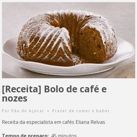
[Receita] Bolo de café e
nozes
Por
Pão de Açúcar
Prazer de comer e beber
•
Receita da especialista em cafés Eliana Relvas
Tempo de preparo:
45 minutos