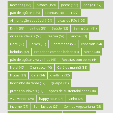
Receitas
(366)
Almoço
(159)
Jantar
(158)
Adega
(157)
pão de açúcar
(139)
receitas rápidas
(127)
Alimentação saudável
(124)
dicas do Pão
(106)
Drink
(88)
vinhos
(82)
Saúde
(82)
Sem glúten
(81)
dicas saudáveis
(65)
Páscoa
(62)
Lanche
(61)
Doce
(60)
Peixes
(56)
Sobremesa
(55)
especiais
(54)
bebidas
(52)
Prazer de comer e beber
(51)
Verão
(46)
pão de açúcar viva vinhos
(46)
Receitas com peixe
(44)
Natal
(40)
Churrasco
(40)
Café da manhã
(38)
Frutas
(37)
Café
(34)
cheftime
(32)
lanchinho da tarde
(32)
Queijos
(31)
pratos saudáveis
(31)
ações de sustentabilidade
(30)
viva vinhos
(29)
happy hour
(28)
vinho
(28)
inverno
(27)
Sem lactose
(25)
Comida vegetariana
(25)