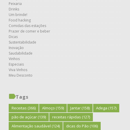
Peixaria
Drinks
Um brinde!
Food hacking
Comidas das estações
Prazer de comer e beber
Dicas
Sustentabilidade
Inovação
Saudabilidade
Vinhos
Especiais
Viva Vinhos
Meu Desconto
Tags
Receitas
(366)
Almoço
(159)
Jantar
(158)
Adega
(157)
pão de açúcar
(139)
receitas rápidas
(127)
Alimentação saudável
(124)
dicas do Pão
(106)