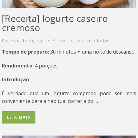
[Receita] Iogurte caseiro
cremoso
Por
Pão de Açúcar
Prazer de comer e beber
•
Tempo de preparo:
30 minutos + uma noite de descanso
Rendimento:
4 porções
Introdução
É verdade que um iogurte comprado pode ser mais
conveniente para a habitual correria do …
LEIA MAIS