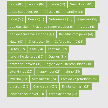
Drink
(88)
vinhos
(82)
Saúde
(82)
Sem glúten
(81)
dicas saudáveis
(65)
Páscoa
(62)
Lanche
(61)
Doce
(60)
Peixes
(56)
Sobremesa
(55)
especiais
(54)
bebidas
(52)
Prazer de comer e beber
(51)
Verão
(46)
pão de açúcar viva vinhos
(46)
Receitas com peixe
(44)
Natal
(40)
Churrasco
(40)
Café da manhã
(38)
Frutas
(37)
Café
(34)
cheftime
(32)
lanchinho da tarde
(32)
Queijos
(31)
pratos saudáveis
(31)
ações de sustentabilidade
(30)
viva vinhos
(29)
happy hour
(28)
vinho
(28)
inverno
(27)
Sem lactose
(25)
Comida vegetariana
(25)
dia a dia
(24)
Carne suína
(24)
Drinks com gin
(23)
lancheira saudável
(23)
carne de porco
(23)