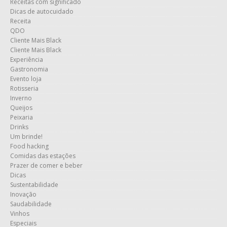
Receitas com significado
Dicas de autocuidado
Receita
QDO
Cliente Mais Black
Cliente Mais Black
Experiência
Gastronomia
Evento loja
Rotisseria
Inverno
Queijos
Peixaria
Drinks
Um brinde!
Food hacking
Comidas das estações
Prazer de comer e beber
Dicas
Sustentabilidade
Inovação
Saudabilidade
Vinhos
Especiais