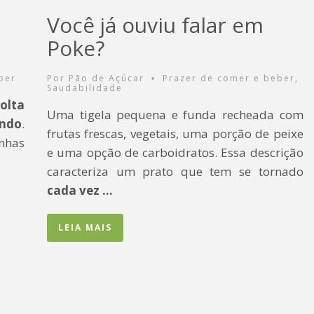
Você já ouviu falar em
Poke?
ber
Por
Pão de Açúcar
Prazer de comer e beber
,
•
Saudabilidade
olta
Uma tigela pequena e funda recheada com
ando
.
frutas frescas, vegetais, uma porção de peixe
nhas
e uma opção de carboidratos. Essa descrição
caracteriza um prato que tem se tornado
cada vez …
LEIA MAIS