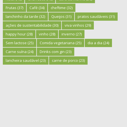
Frutas
(37)
Café
(34)
cheftime
(32)
lanchinho da tarde
(32)
Queijos
(31)
pratos saudáveis
(31)
ações de sustentabilidade
(30)
viva vinhos
(29)
happy hour
(28)
vinho
(28)
inverno
(27)
Sem lactose
(25)
Comida vegetariana
(25)
dia a dia
(24)
Carne suína
(24)
Drinks com gin
(23)
lancheira saudável
(23)
carne de porco
(23)