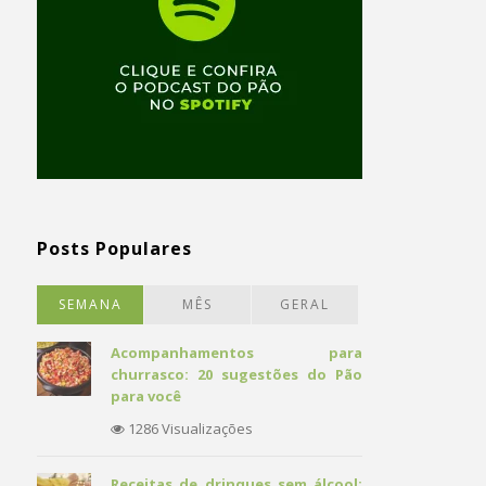
Posts Populares
SEMANA
MÊS
GERAL
Acompanhamentos para
churrasco: 20 sugestões do Pão
para você
1286 Visualizações
Receitas de drinques sem álcool: