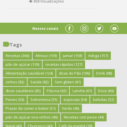
458 Visualizações
Nossos canais
Tags
Receitas
(366)
Almoço
(159)
Jantar
(158)
Adega
(157)
pão de açúcar
(139)
receitas rápidas
(127)
Alimentação saudável
(124)
dicas do Pão
(106)
Drink
(88)
vinhos
(82)
Saúde
(82)
Sem glúten
(81)
dicas saudáveis
(65)
Páscoa
(62)
Lanche
(61)
Doce
(60)
Peixes
(56)
Sobremesa
(55)
especiais
(54)
bebidas
(52)
Prazer de comer e beber
(51)
Verão
(46)
pão de açúcar viva vinhos
(46)
Receitas com peixe
(44)
Natal
(40)
Churrasco
(40)
Café da manhã
(38)