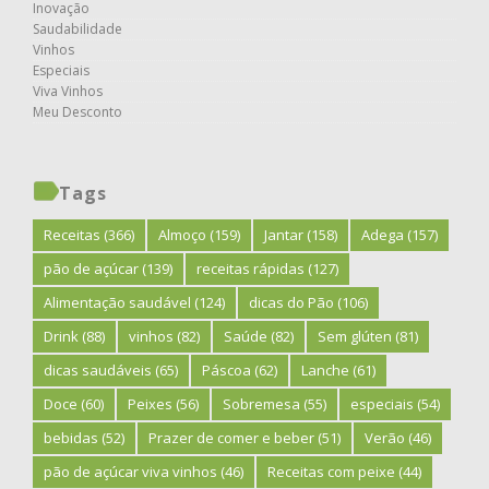
Inovação
Saudabilidade
Vinhos
Especiais
Viva Vinhos
Meu Desconto
Tags
Receitas
(366)
Almoço
(159)
Jantar
(158)
Adega
(157)
pão de açúcar
(139)
receitas rápidas
(127)
Alimentação saudável
(124)
dicas do Pão
(106)
Drink
(88)
vinhos
(82)
Saúde
(82)
Sem glúten
(81)
dicas saudáveis
(65)
Páscoa
(62)
Lanche
(61)
Doce
(60)
Peixes
(56)
Sobremesa
(55)
especiais
(54)
bebidas
(52)
Prazer de comer e beber
(51)
Verão
(46)
pão de açúcar viva vinhos
(46)
Receitas com peixe
(44)