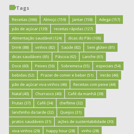
Tags
Receitas
(366)
Almoço
(159)
Jantar
(158)
Adega
(157)
pão de açúcar
(139)
receitas rápidas
(127)
Alimentação saudável
(124)
dicas do Pão
(106)
Drink
(88)
vinhos
(82)
Saúde
(82)
Sem glúten
(81)
dicas saudáveis
(65)
Páscoa
(62)
Lanche
(61)
Doce
(60)
Peixes
(56)
Sobremesa
(55)
especiais
(54)
bebidas
(52)
Prazer de comer e beber
(51)
Verão
(46)
pão de açúcar viva vinhos
(46)
Receitas com peixe
(44)
Natal
(40)
Churrasco
(40)
Café da manhã
(38)
Frutas
(37)
Café
(34)
cheftime
(32)
lanchinho da tarde
(32)
Queijos
(31)
pratos saudáveis
(31)
ações de sustentabilidade
(30)
viva vinhos
(29)
happy hour
(28)
vinho
(28)