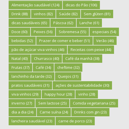
Alimentação saudável
(124)
dicas do Pão
(106)
Drink
(88)
vinhos
(82)
Saúde
(82)
Sem glúten
(81)
dicas saudáveis
(65)
Páscoa
(62)
Lanche
(61)
Doce
(60)
Peixes
(56)
Sobremesa
(55)
especiais
(54)
bebidas
(52)
Prazer de comer e beber
(51)
Verão
(46)
pão de açúcar viva vinhos
(46)
Receitas com peixe
(44)
Natal
(40)
Churrasco
(40)
Café da manhã
(38)
Frutas
(37)
Café
(34)
cheftime
(32)
lanchinho da tarde
(32)
Queijos
(31)
pratos saudáveis
(31)
ações de sustentabilidade
(30)
viva vinhos
(29)
happy hour
(28)
vinho
(28)
inverno
(27)
Sem lactose
(25)
Comida vegetariana
(25)
dia a dia
(24)
Carne suína
(24)
Drinks com gin
(23)
lancheira saudável
(23)
carne de porco
(23)