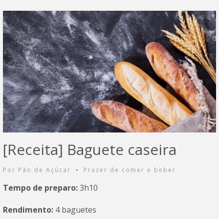
[Receita] Baguete caseira
Por
Pão de Açúcar
Prazer de comer e beber
•
Tempo de preparo:
3h10
Rendimento:
4 baguetes