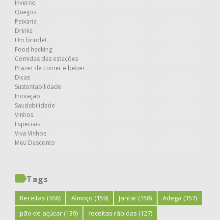
Inverno
Queijos
Peixaria
Drinks
Um brinde!
Food hacking
Comidas das estações
Prazer de comer e beber
Dicas
Sustentabilidade
Inovação
Saudabilidade
Vinhos
Especiais
Viva Vinhos
Meu Desconto
Tags
Receitas
(366)
Almoço
(159)
Jantar
(158)
Adega
(157)
pão de açúcar
(139)
receitas rápidas
(127)