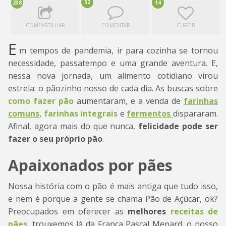
52
238
14
COMPARTILHAR
COMENTAR
CURTIR
E
m tempos de pandemia, ir para cozinha se tornou
necessidade, passatempo e uma grande aventura. E,
nessa nova jornada, um alimento cotidiano virou
estrela: o pãozinho nosso de cada dia. As buscas sobre
como fazer pão
aumentaram, e a venda de
farinhas
comuns
,
farinhas integrais
e
fermentos
dispararam.
Afinal, agora mais do que nunca,
felicidade pode ser
fazer o seu próprio pão
.
Apaixonados por pães
Nossa história com o pão é mais antiga que tudo isso,
e nem é porque a gente se chama Pão de Açúcar, ok?
Preocupados em oferecer as
melhores
receitas de
pães
, trouxemos lá da França Pascal Menard, o nosso