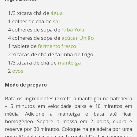
1/3 xícara chá de
água
1 colher de chá de
sal
4 colheres de sopa de
fubá Yoki
4 colheres de sopa de
açúcar União
1 tablete de
fermento fresco
2 xícaras de chá de farinha de trigo
1/3 xícara de chá de
manteiga
2
ovos
Modo de preparo
Bata os ingredientes (exceto a manteiga) na batedeira
– 5 minutos em velocidade baixa e 10 minutos em
média. Adicione a manteiga e bata até ficar
homogêneo. Separe a massa em 2 bolas, cubra e
reserve por 30 minutos. Coloque na geladeira por uma
noite. Modele a massa em formato filão. Faça pequenos