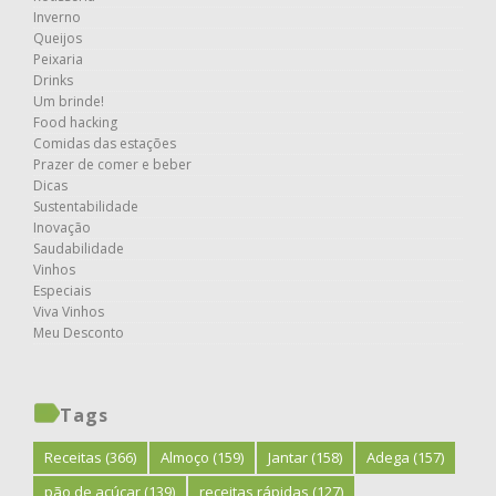
Inverno
Queijos
Peixaria
Drinks
Um brinde!
Food hacking
Comidas das estações
Prazer de comer e beber
Dicas
Sustentabilidade
Inovação
Saudabilidade
Vinhos
Especiais
Viva Vinhos
Meu Desconto
Tags
Receitas
(366)
Almoço
(159)
Jantar
(158)
Adega
(157)
pão de açúcar
(139)
receitas rápidas
(127)