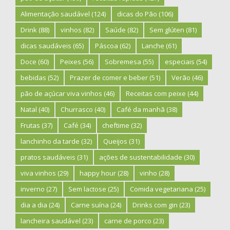
Alimentação saudável
(124)
dicas do Pão
(106)
Drink
(88)
vinhos
(82)
Saúde
(82)
Sem glúten
(81)
dicas saudáveis
(65)
Páscoa
(62)
Lanche
(61)
Doce
(60)
Peixes
(56)
Sobremesa
(55)
especiais
(54)
bebidas
(52)
Prazer de comer e beber
(51)
Verão
(46)
pão de açúcar viva vinhos
(46)
Receitas com peixe
(44)
Natal
(40)
Churrasco
(40)
Café da manhã
(38)
Frutas
(37)
Café
(34)
cheftime
(32)
lanchinho da tarde
(32)
Queijos
(31)
pratos saudáveis
(31)
ações de sustentabilidade
(30)
viva vinhos
(29)
happy hour
(28)
vinho
(28)
inverno
(27)
Sem lactose
(25)
Comida vegetariana
(25)
dia a dia
(24)
Carne suína
(24)
Drinks com gin
(23)
lancheira saudável
(23)
carne de porco
(23)