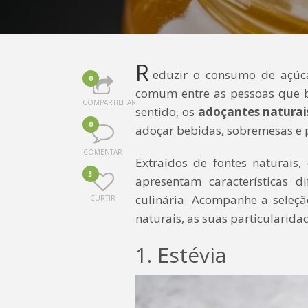
R
eduzir o consumo de açúc
0
comum entre as pessoas que 
COMPARTILHAR
sentido, os
adoçantes natura
0
adoçar bebidas, sobremesas e p
COMENTAR
Extraídos de fontes naturais,
3
apresentam características d
culinária. Acompanhe a seleçã
CURTIR
naturais, as suas particularida
1. Estévia