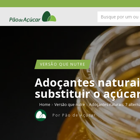
VERSÃO QUE NUTRE
Adoçantes naturais
substituir o açúca
›
›
Home
Versão que nutre
Adoçantes naturais: 7 alterna
Por
Pão de Açucar