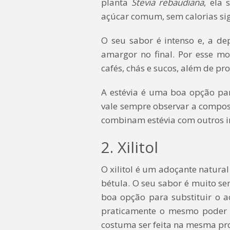
planta
Stevia rebaudiana
, ela
açúcar comum, sem calorias sign
O seu sabor é intenso e, a d
amargor no final. Por esse mo
cafés, chás e sucos, além de pr
A estévia é uma boa opção pa
vale sempre observar a compos
combinam estévia com outros i
2. Xilitol
O xilitol é um adoçante natural
bétula. O seu sabor é muito se
boa opção para substituir o aç
praticamente o mesmo poder a
costuma ser feita na mesma prop