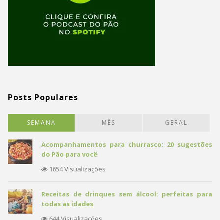
Posts Populares
SEMANA
MÊS
GERAL
Acompanhamentos para churrasco: 20 sugestões
do Pão para você
1654 Visualizações
Receitas de drinques sem álcool: perfeitas para
todas as idades
644 Visualizações