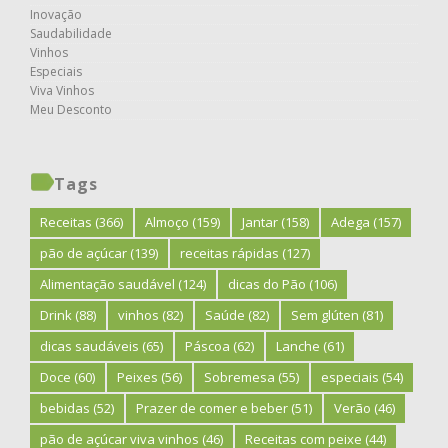
Inovação
Saudabilidade
Vinhos
Especiais
Viva Vinhos
Meu Desconto
Tags
Receitas
(366)
Almoço
(159)
Jantar
(158)
Adega
(157)
pão de açúcar
(139)
receitas rápidas
(127)
Alimentação saudável
(124)
dicas do Pão
(106)
Drink
(88)
vinhos
(82)
Saúde
(82)
Sem glúten
(81)
dicas saudáveis
(65)
Páscoa
(62)
Lanche
(61)
Doce
(60)
Peixes
(56)
Sobremesa
(55)
especiais
(54)
bebidas
(52)
Prazer de comer e beber
(51)
Verão
(46)
pão de açúcar viva vinhos
(46)
Receitas com peixe
(44)