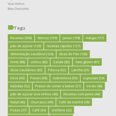
Viva Vinhos
Meu Desconto
Tags
Receitas
(366)
Almoço
(159)
Jantar
(158)
Adega
(157)
pão de açúcar
(139)
receitas rápidas
(127)
Alimentação saudável
(124)
dicas do Pão
(106)
Drink
(88)
vinhos
(82)
Saúde
(82)
Sem glúten
(81)
dicas saudáveis
(65)
Páscoa
(62)
Lanche
(61)
Doce
(60)
Peixes
(56)
Sobremesa
(55)
especiais
(54)
bebidas
(52)
Prazer de comer e beber
(51)
Verão
(46)
pão de açúcar viva vinhos
(46)
Receitas com peixe
(44)
Natal
(40)
Churrasco
(40)
Café da manhã
(38)
Frutas
(37)
Café
(34)
cheftime
(32)