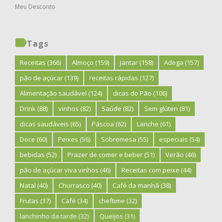
Meu Desconto
Tags
Receitas
(366)
Almoço
(159)
Jantar
(158)
Adega
(157)
pão de açúcar
(139)
receitas rápidas
(127)
Alimentação saudável
(124)
dicas do Pão
(106)
Drink
(88)
vinhos
(82)
Saúde
(82)
Sem glúten
(81)
dicas saudáveis
(65)
Páscoa
(62)
Lanche
(61)
Doce
(60)
Peixes
(56)
Sobremesa
(55)
especiais
(54)
bebidas
(52)
Prazer de comer e beber
(51)
Verão
(46)
pão de açúcar viva vinhos
(46)
Receitas com peixe
(44)
Natal
(40)
Churrasco
(40)
Café da manhã
(38)
Frutas
(37)
Café
(34)
cheftime
(32)
lanchinho da tarde
(32)
Queijos
(31)