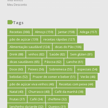
Viva Vinhos
Meu Desconto
Tags
Receitas
(366)
Almoço
(159)
Jantar
(158)
Adega
(157)
pão de açúcar
(139)
receitas rápidas
(127)
Alimentação saudável
(124)
dicas do Pão
(106)
Drink
(88)
vinhos
(82)
Saúde
(82)
Sem glúten
(81)
dicas saudáveis
(65)
Páscoa
(62)
Lanche
(61)
Doce
(60)
Peixes
(56)
Sobremesa
(55)
especiais
(54)
bebidas
(52)
Prazer de comer e beber
(51)
Verão
(46)
pão de açúcar viva vinhos
(46)
Receitas com peixe
(44)
Natal
(40)
Churrasco
(40)
Café da manhã
(38)
Frutas
(37)
Café
(34)
cheftime
(32)
lanchinho da tarde
(32)
Queijos
(31)