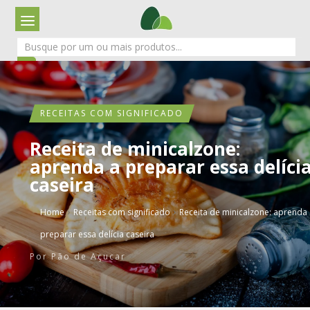
RECEITAS COM SIGNIFICADO
Receita de minicalzone:
aprenda a preparar essa delíci
caseira
›
›
Home
Receitas com significado
Receita de minicalzone: aprenda 
preparar essa delícia caseira
Por
Pão de Açucar