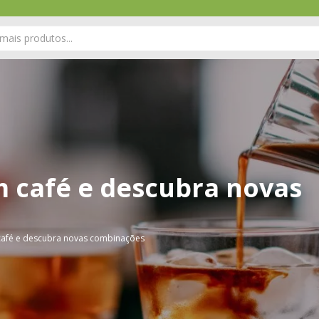
m café e descubra novas
 café e descubra novas combinações