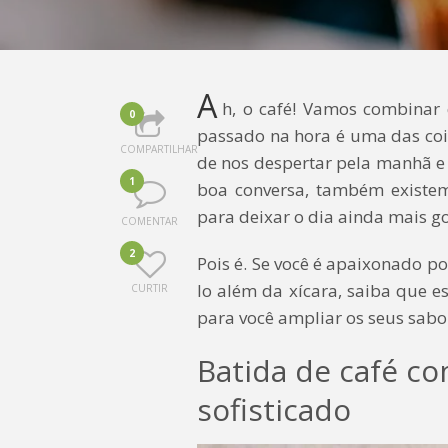
A
h, o café! Vamos combinar 
0
passado na hora é uma das cois
COMPARTILHAR
de nos despertar pela manhã 
1
boa conversa, também existe
para deixar o dia ainda mais 
COMENTAR
2
Pois é. Se você é apaixonado po
lo além da xícara, saiba que e
CURTIR
para você ampliar os seus sabo
Batida de café c
sofisticado