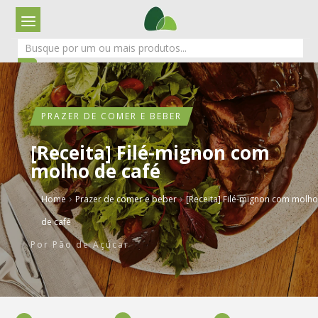
PRAZER DE COMER E BEBER
[Receita] Filé-mignon com
molho de café
›
›
Home
Prazer de comer e beber
[Receita] Filé-mignon com molho
de café
Por
Pão de Açúcar