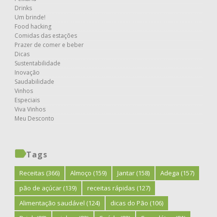
Drinks
Um brinde!
Food hacking
Comidas das estações
Prazer de comer e beber
Dicas
Sustentabilidade
Inovação
Saudabilidade
Vinhos
Especiais
Viva Vinhos
Meu Desconto
Tags
Receitas
(366)
Almoço
(159)
Jantar
(158)
Adega
(157)
pão de açúcar
(139)
receitas rápidas
(127)
Alimentação saudável
(124)
dicas do Pão
(106)