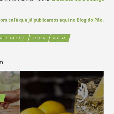
 com café que já publicamos aqui no Blog do Pão
!
TAS COM CAFÉ
VODKA
ADEGA
ém
R