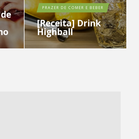
PRAZER DE COMER E BEBER
 de
[Receita] Drink
ho
Highball