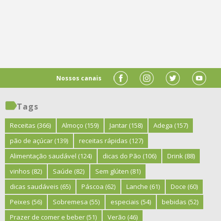
Nossos canais
Tags
Receitas
(366)
Almoço
(159)
Jantar
(158)
Adega
(157)
pão de açúcar
(139)
receitas rápidas
(127)
Alimentação saudável
(124)
dicas do Pão
(106)
Drink
(88)
vinhos
(82)
Saúde
(82)
Sem glúten
(81)
dicas saudáveis
(65)
Páscoa
(62)
Lanche
(61)
Doce
(60)
Peixes
(56)
Sobremesa
(55)
especiais
(54)
bebidas
(52)
Prazer de comer e beber
(51)
Verão
(46)