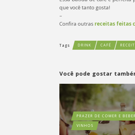
que você tanto gosta!
–
Confira outras
receitas feitas
DRINK
CAFÉ
RECEI
Tags
Você pode gostar tamb
PRAZER DE COMER E BEBE
VINHOS