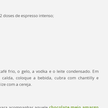
2 doses de espresso intenso;
fé frio, o gelo, a vodka e o leite condensado. Em
 calda, coloque a bebida, cubra com chantilly e
ize com a cereja.
a para acompanhar aquele
chocolate meio amargo