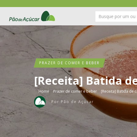
PRAZER DE COMER E BEBER
[Receita] Batida d
›
›
Home
Prazer de comer e beber
[Receita] Batida de 
Por
Pão de Açúcar