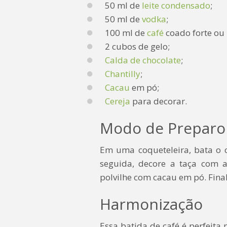
50 ml de
leite condensado
;
50 ml de
vodka
;
100 ml de
café
coado forte ou 
2 cubos de gelo;
Calda de chocolate
;
Chantilly
;
Cacau
em pó;
Cereja
para decorar.
Modo de Preparo
Em uma coqueteleira, bata o ca
seguida, decore a taça com a
polvilhe com cacau em pó. Final
Harmonização
Essa batida de café é perfeit