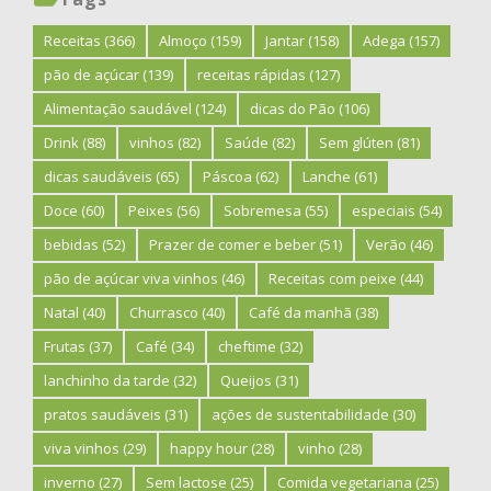
Receitas
(366)
Almoço
(159)
Jantar
(158)
Adega
(157)
pão de açúcar
(139)
receitas rápidas
(127)
Alimentação saudável
(124)
dicas do Pão
(106)
Drink
(88)
vinhos
(82)
Saúde
(82)
Sem glúten
(81)
dicas saudáveis
(65)
Páscoa
(62)
Lanche
(61)
Doce
(60)
Peixes
(56)
Sobremesa
(55)
especiais
(54)
bebidas
(52)
Prazer de comer e beber
(51)
Verão
(46)
pão de açúcar viva vinhos
(46)
Receitas com peixe
(44)
Natal
(40)
Churrasco
(40)
Café da manhã
(38)
Frutas
(37)
Café
(34)
cheftime
(32)
lanchinho da tarde
(32)
Queijos
(31)
pratos saudáveis
(31)
ações de sustentabilidade
(30)
viva vinhos
(29)
happy hour
(28)
vinho
(28)
inverno
(27)
Sem lactose
(25)
Comida vegetariana
(25)