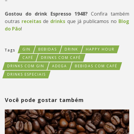
–
Gostou do drink Espresso 1948?
Confira também
outras
receitas
de
drinks
que já publicamos no
Blog
do Pão
!
GIN
BEBIDAS
DRINK
HAPPY HOUR
Tags
CAFÉ
DRINKS COM CAFÉ
DRINKS COM GIN
ADEGA
BEBIDAS COM CAFÉ
DRINKS ESPECIAIS
Você pode gostar também