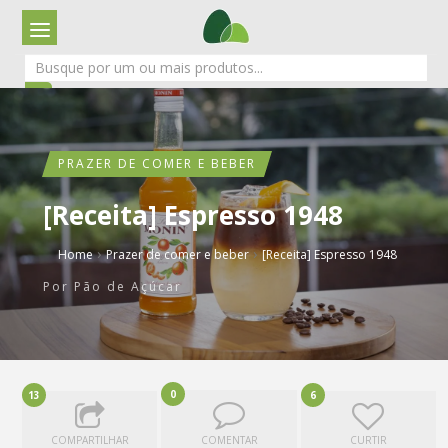
PRAZER DE COMER E BEBER
[Receita] Espresso 1948
›
›
Home
Prazer de comer e beber
[Receita] Espresso 1948
Por
Pão de Açúcar
0
13
6
COMPARTILHAR
COMENTAR
CURTIR