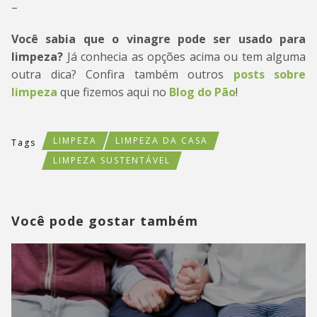
–
Você sabia que o vinagre pode ser usado para
limpeza?
Já conhecia as opções acima ou tem alguma
outra dica? Confira também outros
posts sobre
limpeza
que fizemos aqui no
Blog do Pão
!
LIMPEZA
LIMPEZA DA CASA
Tags
LIMPEZA SUSTENTÁVEL
Você pode gostar também