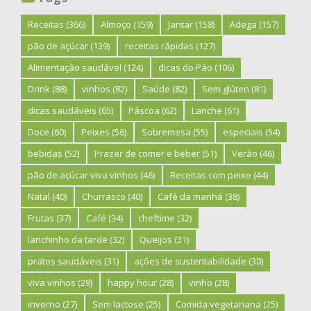
Receitas
(366)
Almoço
(159)
Jantar
(158)
Adega
(157)
pão de açúcar
(139)
receitas rápidas
(127)
Alimentação saudável
(124)
dicas do Pão
(106)
Drink
(88)
vinhos
(82)
Saúde
(82)
Sem glúten
(81)
dicas saudáveis
(65)
Páscoa
(62)
Lanche
(61)
Doce
(60)
Peixes
(56)
Sobremesa
(55)
especiais
(54)
bebidas
(52)
Prazer de comer e beber
(51)
Verão
(46)
pão de açúcar viva vinhos
(46)
Receitas com peixe
(44)
Natal
(40)
Churrasco
(40)
Café da manhã
(38)
Frutas
(37)
Café
(34)
cheftime
(32)
lanchinho da tarde
(32)
Queijos
(31)
pratos saudáveis
(31)
ações de sustentabilidade
(30)
viva vinhos
(29)
happy hour
(28)
vinho
(28)
inverno
(27)
Sem lactose
(25)
Comida vegetariana
(25)