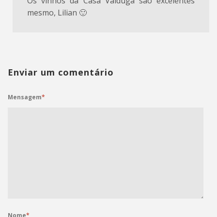
Os vinhos da Casa Valduga são excelentes
mesmo, Lilian 🙂
Enviar um comentário
Mensagem
*
Nome
*