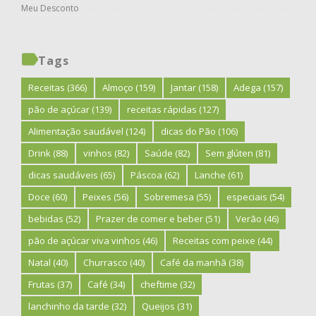
Meu Desconto
Tags
Receitas
(366)
Almoço
(159)
Jantar
(158)
Adega
(157)
pão de açúcar
(139)
receitas rápidas
(127)
Alimentação saudável
(124)
dicas do Pão
(106)
Drink
(88)
vinhos
(82)
Saúde
(82)
Sem glúten
(81)
dicas saudáveis
(65)
Páscoa
(62)
Lanche
(61)
Doce
(60)
Peixes
(56)
Sobremesa
(55)
especiais
(54)
bebidas
(52)
Prazer de comer e beber
(51)
Verão
(46)
pão de açúcar viva vinhos
(46)
Receitas com peixe
(44)
Natal
(40)
Churrasco
(40)
Café da manhã
(38)
Frutas
(37)
Café
(34)
cheftime
(32)
lanchinho da tarde
(32)
Queijos
(31)