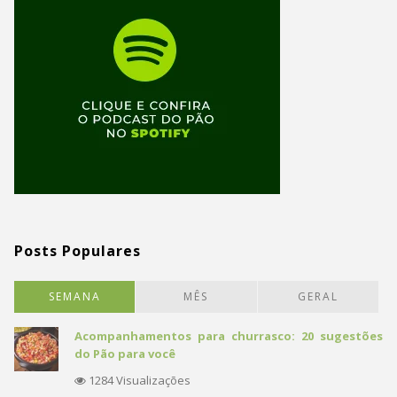
Posts Populares
SEMANA
MÊS
GERAL
Acompanhamentos para churrasco: 20 sugestões
do Pão para você
1284 Visualizações