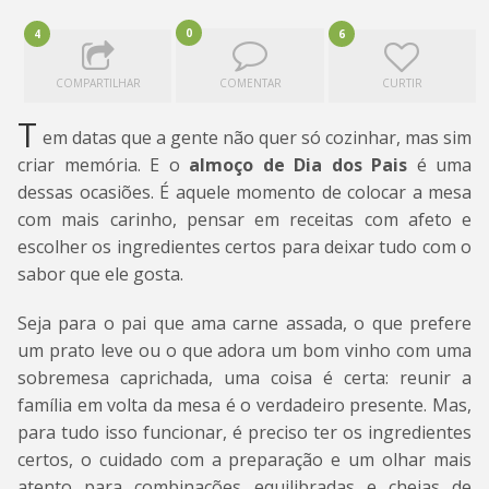
0
4
6
COMPARTILHAR
COMENTAR
CURTIR
T
em datas que a gente não quer só cozinhar, mas sim
criar memória. E o
almoço de Dia dos Pais
é uma
dessas ocasiões. É aquele momento de colocar a mesa
com mais carinho, pensar em receitas com afeto e
escolher os ingredientes certos para deixar tudo com o
sabor que ele gosta.
Seja para o pai que ama carne assada, o que prefere
um prato leve ou o que adora um bom vinho com uma
sobremesa caprichada, uma coisa é certa: reunir a
família em volta da mesa é o verdadeiro presente. Mas,
para tudo isso funcionar, é preciso ter os ingredientes
certos, o cuidado com a preparação e um olhar mais
atento para combinações equilibradas e cheias de