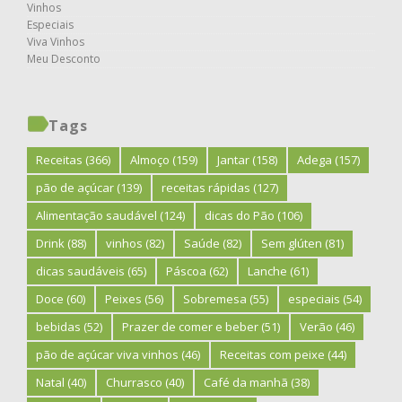
Vinhos
Especiais
Viva Vinhos
Meu Desconto
Tags
Receitas
(366)
Almoço
(159)
Jantar
(158)
Adega
(157)
pão de açúcar
(139)
receitas rápidas
(127)
Alimentação saudável
(124)
dicas do Pão
(106)
Drink
(88)
vinhos
(82)
Saúde
(82)
Sem glúten
(81)
dicas saudáveis
(65)
Páscoa
(62)
Lanche
(61)
Doce
(60)
Peixes
(56)
Sobremesa
(55)
especiais
(54)
bebidas
(52)
Prazer de comer e beber
(51)
Verão
(46)
pão de açúcar viva vinhos
(46)
Receitas com peixe
(44)
Natal
(40)
Churrasco
(40)
Café da manhã
(38)