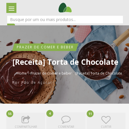
PRAZER DE COMER E BEBER
[Receita] Torta de Chocolate
›
›
Home
Prazer de comer e beber
[Receita] Torta de Chocolate
Por
Pão de Açúcar
4
55
11
COMPARTILHAR
COMENTAR
CURTIR