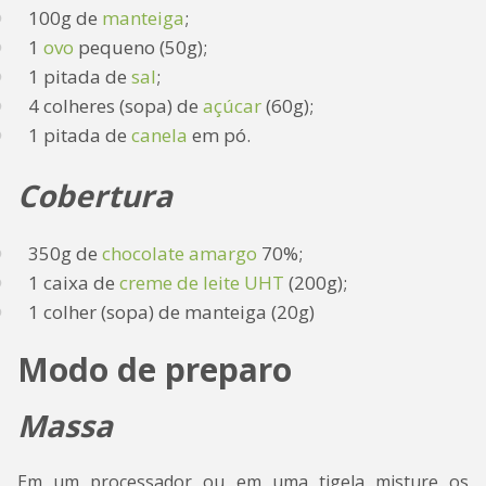
100g de
manteiga
;
1
ovo
pequeno (50g);
1 pitada de
sal
;
4 colheres (sopa) de
açúcar
(60g);
1 pitada de
canela
em pó.
Cobertura
350g de
chocolate amargo
70%;
1 caixa de
creme de leite UHT
(200g);
1 colher (sopa) de manteiga (20g)
Modo de preparo
Massa
Em um processador ou em uma tigela misture os