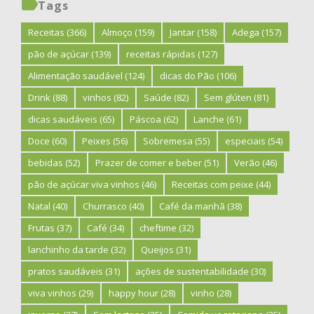
Tags
Receitas
(366)
Almoço
(159)
Jantar
(158)
Adega
(157)
pão de açúcar
(139)
receitas rápidas
(127)
Alimentação saudável
(124)
dicas do Pão
(106)
Drink
(88)
vinhos
(82)
Saúde
(82)
Sem glúten
(81)
dicas saudáveis
(65)
Páscoa
(62)
Lanche
(61)
Doce
(60)
Peixes
(56)
Sobremesa
(55)
especiais
(54)
bebidas
(52)
Prazer de comer e beber
(51)
Verão
(46)
pão de açúcar viva vinhos
(46)
Receitas com peixe
(44)
Natal
(40)
Churrasco
(40)
Café da manhã
(38)
Frutas
(37)
Café
(34)
cheftime
(32)
lanchinho da tarde
(32)
Queijos
(31)
pratos saudáveis
(31)
ações de sustentabilidade
(30)
viva vinhos
(29)
happy hour
(28)
vinho
(28)