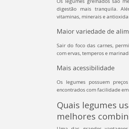
Os legumes grelhados são me
digestão mais tranquila. Alé
vitaminas, minerais e antioxid
Maior variedade de ali
Sair do foco das carnes, perm
com ervas, temperos e marinada
Mais acessibilidade
Os legumes possuem preços
encontrados com facilidade em
Quais legumes us
melhores combin
Uma das grandes vantagens