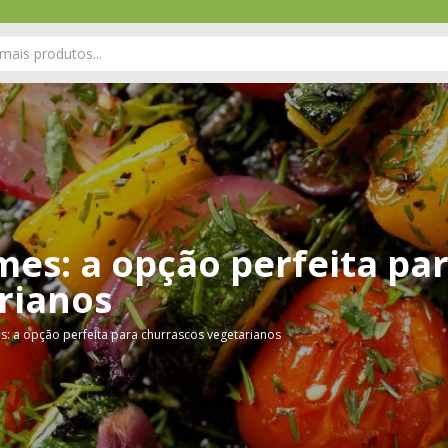
mes: a opção perfeita pa
rianos
s: a opção perfeita para churrascos vegetarianos