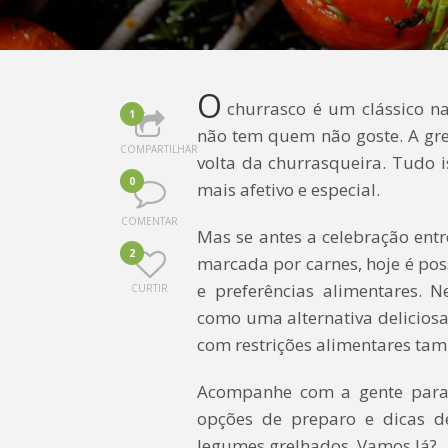
O
churrasco é um clássico n
1
não tem quem não goste. A gre
COMPARTILHAR
volta da churrasqueira. Tudo
0
mais afetivo e especial.
COMENTAR
Mas se antes a celebração entr
2
marcada por carnes, hoje é pos
e preferências alimentares. N
CURTIR
como uma alternativa deliciosa
com restrições alimentares ta
Acompanhe com a gente para 
opções de preparo e dicas d
legumes grelhados. Vamos lá?