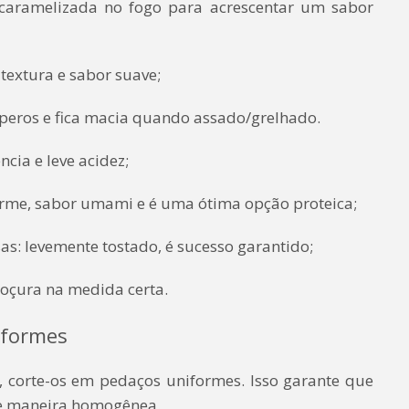
 caramelizada no fogo para acrescentar um sabor
textura e sabor suave;
mperos e fica macia quando assado/grelhado.
cia e leve acidez;
irme, sabor umami e é uma ótima opção proteica;
as: levemente tostado, é sucesso garantido;
doçura na medida certa.
iformes
, corte-os em pedaços uniformes. Isso garante que
de maneira homogênea.