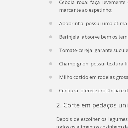
Cebola roxa: faça levemente
marcante ao espetinho;
Abobrinha: possui uma ótima 
Berinjela: absorve bem os te
Tomate-cereja: garante suculên
Champignon: possui textura f
Milho cozido em rodelas gross
Cenoura: oferece crocância e 
2. Corte em pedaços un
Depois de escolher os legumes
todos os alimentos cozinhem 