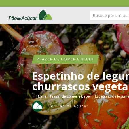
PRAZER DE COMER E BEBER
Espetinho de legu
churrascos vegeta
›
›
Home
Prazer de comer e beber
Espetinho de legume
Por
Pão de Açucar