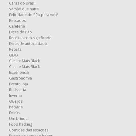
Caras do Brasil
Versão que nutre
Felicidade do Pão para você
Pescados
Cafeteria
Dicas do Pão
Receitas com significado
Dicas de autocuidado
Receita
QDO
Cliente Mais Black
Cliente Mais Black
Experiência
Gastronomia
Evento loja
Rotisseria
Inverno
Queijos
Peixaria
Drinks
Um brinde!
Food hacking
Comidas das estações
Prazer de comer e beber