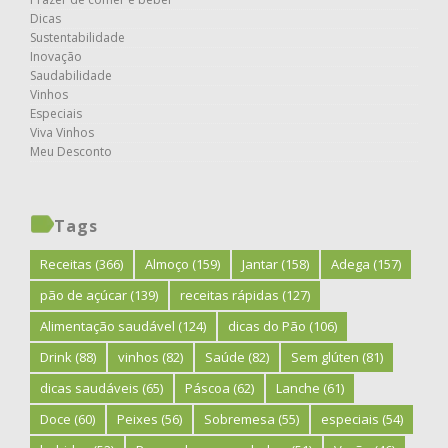
Dicas
Sustentabilidade
Inovação
Saudabilidade
Vinhos
Especiais
Viva Vinhos
Meu Desconto
Tags
Receitas
(366)
Almoço
(159)
Jantar
(158)
Adega
(157)
pão de açúcar
(139)
receitas rápidas
(127)
Alimentação saudável
(124)
dicas do Pão
(106)
Drink
(88)
vinhos
(82)
Saúde
(82)
Sem glúten
(81)
dicas saudáveis
(65)
Páscoa
(62)
Lanche
(61)
Doce
(60)
Peixes
(56)
Sobremesa
(55)
especiais
(54)