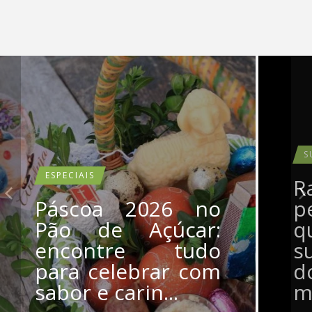
S
ESPECIAIS
R
Páscoa 2026 no
p
Pão de Açúcar:
q
encontre tudo
s
para celebrar com
d
sabor e carin...
me