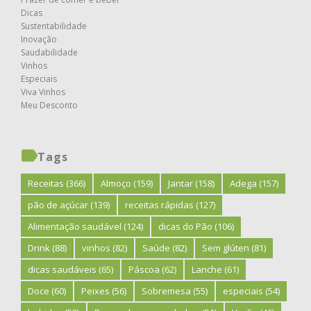
Dicas
Sustentabilidade
Inovação
Saudabilidade
Vinhos
Especiais
Viva Vinhos
Meu Desconto
Tags
Receitas
(366)
Almoço
(159)
Jantar
(158)
Adega
(157)
pão de açúcar
(139)
receitas rápidas
(127)
Alimentação saudável
(124)
dicas do Pão
(106)
Drink
(88)
vinhos
(82)
Saúde
(82)
Sem glúten
(81)
dicas saudáveis
(65)
Páscoa
(62)
Lanche
(61)
Doce
(60)
Peixes
(56)
Sobremesa
(55)
especiais
(54)