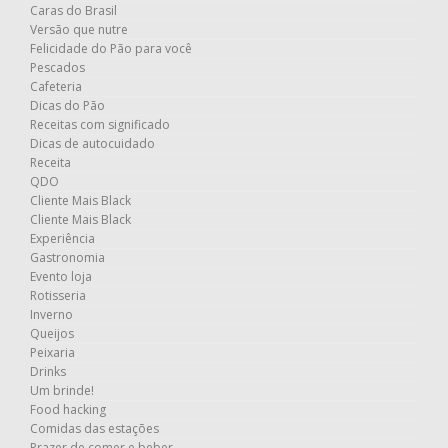
Caras do Brasil
Versão que nutre
Felicidade do Pão para você
Pescados
Cafeteria
Dicas do Pão
Receitas com significado
Dicas de autocuidado
Receita
QDO
Cliente Mais Black
Cliente Mais Black
Experiência
Gastronomia
Evento loja
Rotisseria
Inverno
Queijos
Peixaria
Drinks
Um brinde!
Food hacking
Comidas das estações
Prazer de comer e beber