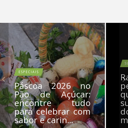
S
ESPECIAIS
R
Páscoa 2026 no
p
Pão de Açúcar:
q
encontre tudo
s
para celebrar com
d
sabor e carin...
me