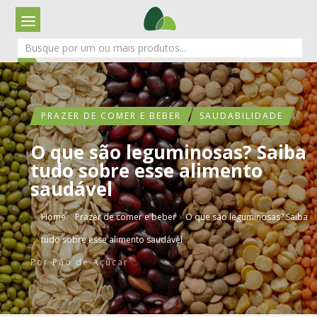
PRAZER DE COMER E BEBER
SAUDABILIDADE
O que são leguminosas? Saiba
tudo sobre esse alimento
saudável
›
›
Home
Prazer de comer e beber
O que são leguminosas? Saiba
tudo sobre esse alimento saudável
Por
Pão de Açúcar