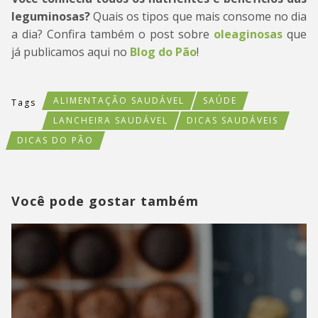
leguminosas?
Quais os tipos que mais consome no dia
a dia? Confira também o post sobre
oleaginosas
que
já publicamos aqui no
Blog do Pão
!
ALIMENTAÇÃO SAUDÁVEL
SAÚDE
Tags
LANCHEIRA SAUDÁVEL
DICAS SAUDÁVEIS
DICAS DO PÃO
Você pode gostar também