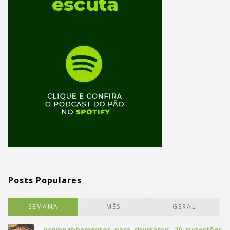
Posts Populares
SEMANA
MÊS
GERAL
Acompanhamentos para churrasco: 20 sugestões