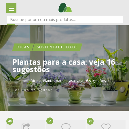
DICAS
SUSTENTABILIDADE
Plantas para a casa: veja 16
sugestões
›
›
Home
Dicas
Plantas para a casa: veja 16 sugestões
Por
Pão de Açúcar
2
49
23