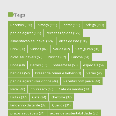
Tags
Receitas
(366)
Almoço
(159)
Jantar
(158)
Adega
(157)
pão de açúcar
(139)
receitas rápidas
(127)
Alimentação saudável
(124)
dicas do Pão
(106)
Drink
(88)
vinhos
(82)
Saúde
(82)
Sem glúten
(81)
dicas saudáveis
(65)
Páscoa
(62)
Lanche
(61)
Doce
(60)
Peixes
(56)
Sobremesa
(55)
especiais
(54)
bebidas
(52)
Prazer de comer e beber
(51)
Verão
(46)
pão de açúcar viva vinhos
(46)
Receitas com peixe
(44)
Natal
(40)
Churrasco
(40)
Café da manhã
(38)
Frutas
(37)
Café
(34)
cheftime
(32)
lanchinho da tarde
(32)
Queijos
(31)
pratos saudáveis
(31)
ações de sustentabilidade
(30)