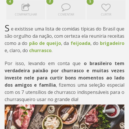
2
4
5
COMPARTILHAR
COMENTAR
CURTIR
S
e existisse uma lista de comidas típicas do Brasil que
são orgulho da nação, com certeza ela reuniria receitas
como a do
pão de queijo
, da
feijoada
, do
brigadeiro
e, claro, do
churrasco
.
Por isso, levando em conta que
o brasileiro tem
verdadeira paixão por churrasco e muitas vezes
investe nele para curtir bons momentos ao lado
dos amigos e família
, fizemos uma seleção especial
com os 7 utensílios de churrasco indispensáveis para o
churrasqueiro usar no grande dia!