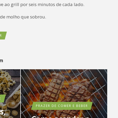
e ao grill por seis minutos de cada lado.
o de molho que sobrou.
R
ém
R
PRAZER DE COMER E BEBER
s,