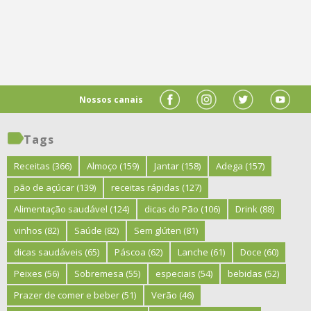
Nossos canais
Tags
Receitas
(366)
Almoço
(159)
Jantar
(158)
Adega
(157)
pão de açúcar
(139)
receitas rápidas
(127)
Alimentação saudável
(124)
dicas do Pão
(106)
Drink
(88)
vinhos
(82)
Saúde
(82)
Sem glúten
(81)
dicas saudáveis
(65)
Páscoa
(62)
Lanche
(61)
Doce
(60)
Peixes
(56)
Sobremesa
(55)
especiais
(54)
bebidas
(52)
Prazer de comer e beber
(51)
Verão
(46)