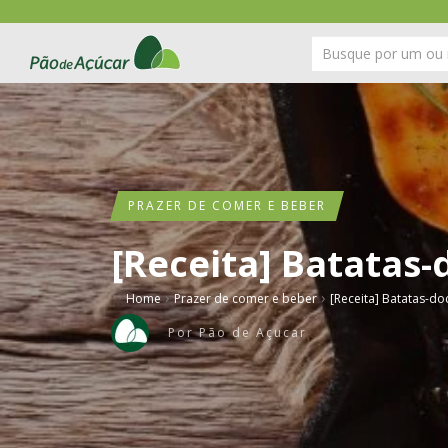
PRAZER DE COMER E BEBER
[Receita] Batatas-
›
›
Home
Prazer de comer e beber
[Receita] Batatas-do
Por
Pão de Açucar