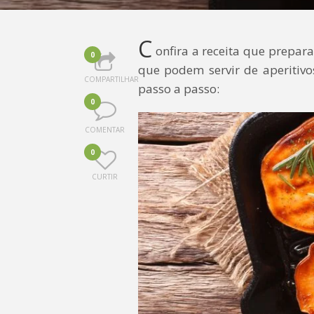
C
onfira a receita que prepar
0
que podem servir de aperitivo
COMPARTILHAR
passo a passo:
0
COMENTAR
0
CURTIR