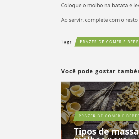
Coloque o molho na batata e lev
Ao servir, complete com o rest
PRAZER DE COMER E BEBE
Tags
Você pode gostar tamb
PRAZER DE COMER E BEBE
Tipos de massa