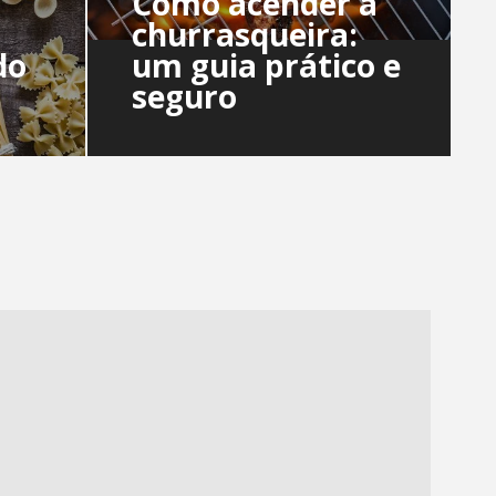
Como acender a
churrasqueira:
do
um guia prático e
seguro