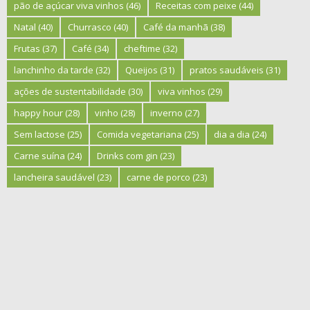
pão de açúcar viva vinhos
(46)
Receitas com peixe
(44)
Natal
(40)
Churrasco
(40)
Café da manhã
(38)
Frutas
(37)
Café
(34)
cheftime
(32)
lanchinho da tarde
(32)
Queijos
(31)
pratos saudáveis
(31)
ações de sustentabilidade
(30)
viva vinhos
(29)
happy hour
(28)
vinho
(28)
inverno
(27)
Sem lactose
(25)
Comida vegetariana
(25)
dia a dia
(24)
Carne suína
(24)
Drinks com gin
(23)
lancheira saudável
(23)
carne de porco
(23)