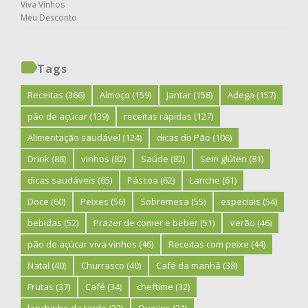
Viva Vinhos
Meu Desconto
Tags
Receitas
(366)
Almoço
(159)
Jantar
(158)
Adega
(157)
pão de açúcar
(139)
receitas rápidas
(127)
Alimentação saudável
(124)
dicas do Pão
(106)
Drink
(88)
vinhos
(82)
Saúde
(82)
Sem glúten
(81)
dicas saudáveis
(65)
Páscoa
(62)
Lanche
(61)
Doce
(60)
Peixes
(56)
Sobremesa
(55)
especiais
(54)
bebidas
(52)
Prazer de comer e beber
(51)
Verão
(46)
pão de açúcar viva vinhos
(46)
Receitas com peixe
(44)
Natal
(40)
Churrasco
(40)
Café da manhã
(38)
Frutas
(37)
Café
(34)
cheftime
(32)
lanchinho da tarde
(32)
Queijos
(31)