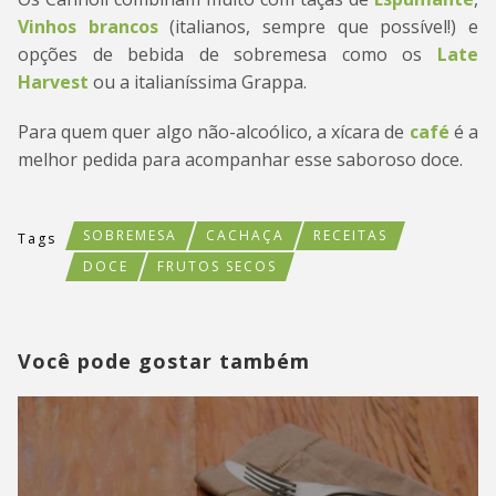
Vinhos brancos
(italianos, sempre que possível!) e
opções de bebida de sobremesa como os
Late
Harvest
ou a italianíssima Grappa.
Para quem quer algo não-alcoólico, a xícara de
café
é a
melhor pedida para acompanhar esse saboroso doce.
SOBREMESA
CACHAÇA
RECEITAS
Tags
DOCE
FRUTOS SECOS
Você pode gostar também