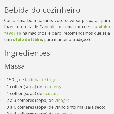
Bebida do cozinheiro
Como uma bom italiano, você deve se preparar para
fazer a receita de Cannoli com uma taça de seu
vinho
favorito
na mão (nós, é claro, recomendamos que seja
um
rótulo da Itália
, para manter a tradição!).
Ingredientes
Massa
150 g de
farinha de trigo
;
1 colher (sopa) de
manteiga
;
1 colher (sopa) de
açúcar
;
2 a 3 colheres (sopa) de
vinagre
;
3 a 6 colheres (sopa) de vinho tinto marsala seco;
3 a 6 colheres (sopa) de
cachaça
;