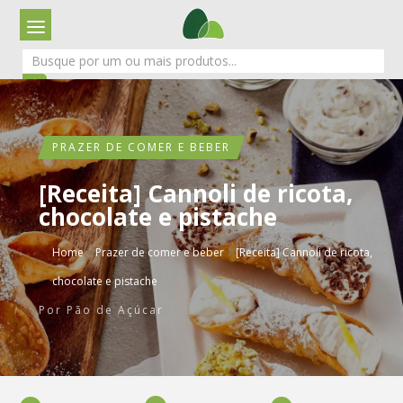
PRAZER DE COMER E BEBER
[Receita] Cannoli de ricota,
chocolate e pistache
›
›
Home
Prazer de comer e beber
[Receita] Cannoli de ricota,
chocolate e pistache
Por
Pão de Açúcar