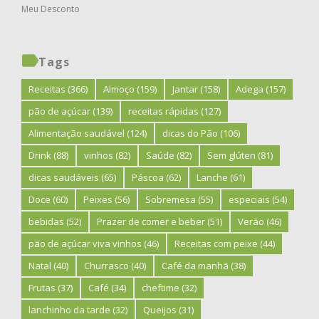
Meu Desconto
Tags
Receitas
(366)
Almoço
(159)
Jantar
(158)
Adega
(157)
pão de açúcar
(139)
receitas rápidas
(127)
Alimentação saudável
(124)
dicas do Pão
(106)
Drink
(88)
vinhos
(82)
Saúde
(82)
Sem glúten
(81)
dicas saudáveis
(65)
Páscoa
(62)
Lanche
(61)
Doce
(60)
Peixes
(56)
Sobremesa
(55)
especiais
(54)
bebidas
(52)
Prazer de comer e beber
(51)
Verão
(46)
pão de açúcar viva vinhos
(46)
Receitas com peixe
(44)
Natal
(40)
Churrasco
(40)
Café da manhã
(38)
Frutas
(37)
Café
(34)
cheftime
(32)
lanchinho da tarde
(32)
Queijos
(31)