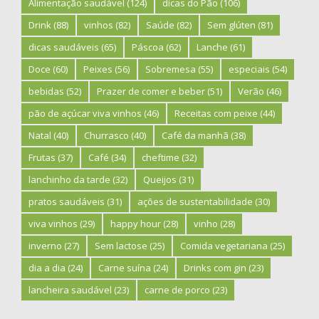
Alimentação saudável
(124)
dicas do Pão
(106)
Drink
(88)
vinhos
(82)
Saúde
(82)
Sem glúten
(81)
dicas saudáveis
(65)
Páscoa
(62)
Lanche
(61)
Doce
(60)
Peixes
(56)
Sobremesa
(55)
especiais
(54)
bebidas
(52)
Prazer de comer e beber
(51)
Verão
(46)
pão de açúcar viva vinhos
(46)
Receitas com peixe
(44)
Natal
(40)
Churrasco
(40)
Café da manhã
(38)
Frutas
(37)
Café
(34)
cheftime
(32)
lanchinho da tarde
(32)
Queijos
(31)
pratos saudáveis
(31)
ações de sustentabilidade
(30)
viva vinhos
(29)
happy hour
(28)
vinho
(28)
inverno
(27)
Sem lactose
(25)
Comida vegetariana
(25)
dia a dia
(24)
Carne suína
(24)
Drinks com gin
(23)
lancheira saudável
(23)
carne de porco
(23)