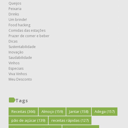
Queijos
Peixaria
Drinks
Um brinde!
Food hacking
Comidas das estações
Prazer de comer e beber
Dicas
Sustentabilidade
Inovação
Saudabilidade
Vinhos
Especiais
Viva Vinhos
Meu Desconto
Tags
Receitas
(366)
Almoço
(159)
Jantar
(158)
Adega
(157)
pão de açúcar
(139)
receitas rápidas
(127)